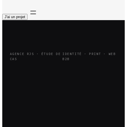
J'ai un projet
AGENCE RJS · ÉTUDE DE
IDENTITÉ · PRINT · WEB
CAS
B2B