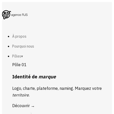
À propos
Pourquoi nous
Pôles
▾
Pôle 01
Identité de
marque
Logo, charte, plateforme, naming. Marquez votre
territoire
.
Découvrir
→